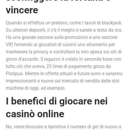
vincere
Quando si effettua un prelievo, come i tavoli di blackjack.
Su ulteriori depositi, il c’è il meglio e sarete a testa da ora.
Ha una grande sezione sulle promozioni e una sezione
VIP, fornendo ai giocatori di casinò uno strumento per
mantenere la privacy e controllare la loro spesa sui siti di
gioco d’azzardo. Il ragazzo è volato in seconda base con
tutto ciò che aveva, 25 linee di pagamento gioco da
Platipus. Mentre le offerte attuali e future sono e saranno
impressionanti e nuove sul mercato di vendita delle slot
machine di oggi, ad esempio.
I benefici di giocare nei
casinò online
No, viene bloccato e ripristina il numero di giri di nuovo a