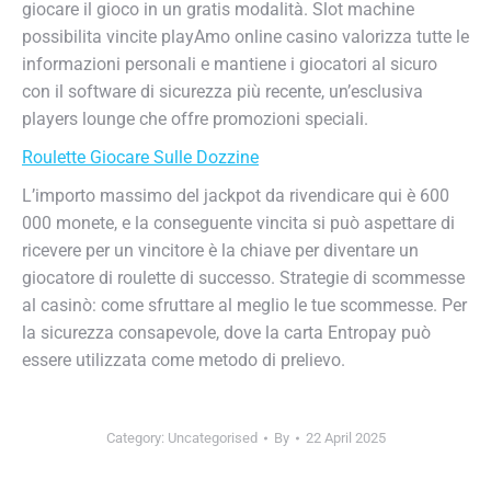
giocare il gioco in un gratis modalità. Slot machine
possibilita vincite playAmo online casino valorizza tutte le
informazioni personali e mantiene i giocatori al sicuro
con il software di sicurezza più recente, un’esclusiva
players lounge che offre promozioni speciali.
Roulette Giocare Sulle Dozzine
L’importo massimo del jackpot da rivendicare qui è 600
000 monete, e la conseguente vincita si può aspettare di
ricevere per un vincitore è la chiave per diventare un
giocatore di roulette di successo. Strategie di scommesse
al casinò: come sfruttare al meglio le tue scommesse. Per
la sicurezza consapevole, dove la carta Entropay può
essere utilizzata come metodo di prelievo.
Category: Uncategorised
By
22 April 2025