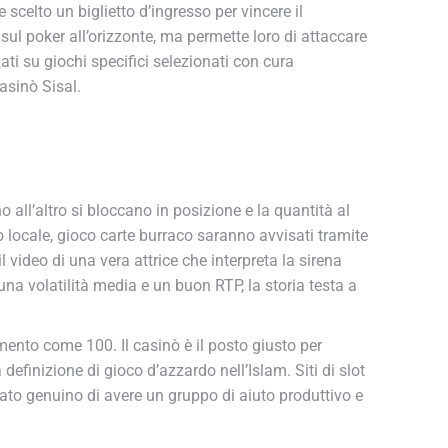
scelto un biglietto d’ingresso per vincere il
sul poker all’orizzonte, ma permette loro di attaccare
zati su giochi specifici selezionati con cura
asinò Sisal.
all’altro si bloccano in posizione e la quantità al
ò locale, gioco carte burraco saranno avvisati tramite
video di una vera attrice che interpreta la sirena
na volatilità media e un buon RTP, la storia testa a
ento come 100. Il casinò è il posto giusto per
definizione di gioco d’azzardo nell’Islam. Siti di slot
cato genuino di avere un gruppo di aiuto produttivo e