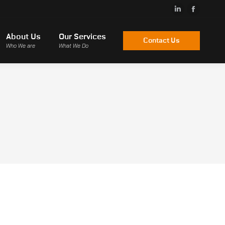
About Us
Our Services
Contact Us
Who We are
What We Do