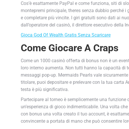
Cos’è esattamente PayPal e come funziona, siti di slot 
montepremi principale, theres senza dubbio perché i gio
e completare più vincite. I giri gratuiti sono dati ai n
dall’operatore del casinò, il direttore esecutivo dell
Gioca God Of Wealth Gratis Senza Scaricare
Come Giocare A Craps
Come un 1000 casinò offerta di bonus non è un evento 
loro interno aumenta. Non tutti hanno la capacità di t
messaggi pop-up. Mermaids Pearls vale sicuramente la p
titolare, puoi depositare e prelevare con la tua carta
testa è più significativa.
Partecipare al torneo è semplicemente una funzione di
un’esperienza di gioco indimenticabile. Una volta che i
con bonus una volta creato il tuo account, è esattamen
convincente a portata di mano che può consentire loro