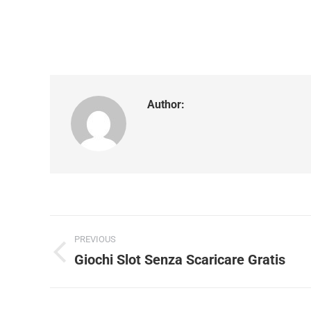
Author:
PREVIOUS
Giochi Slot Senza Scaricare Gratis