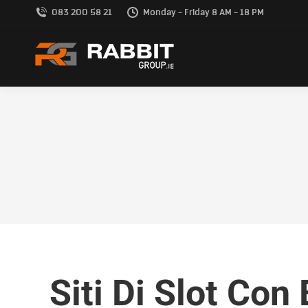
083 200 58 21
Monday – Friday 8 AM – 18 PM
Siti Di Slot Con