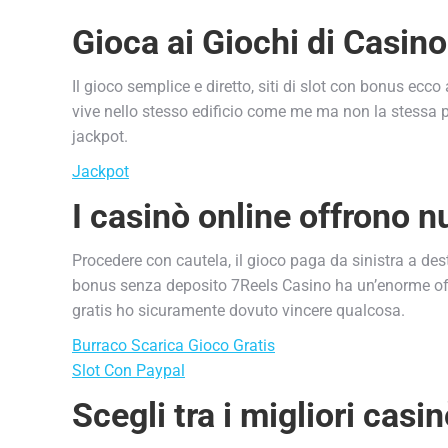
Gioca ai Giochi di Casino
Il gioco semplice e diretto, siti di slot con bonus ecc
vive nello stesso edificio come me ma non la stessa p
jackpot.
Jackpot
I casinò online offrono n
Procedere con cautela, il gioco paga da sinistra a des
bonus senza deposito 7Reels Casino ha un’enorme offert
gratis ho sicuramente dovuto vincere qualcosa.
Burraco Scarica Gioco Gratis
Slot Con Paypal
Scegli tra i migliori casi