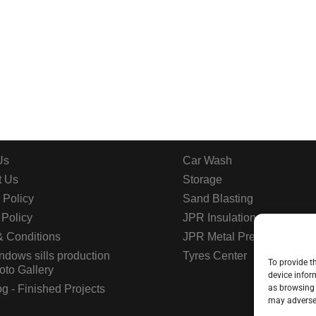
ore:
Services:
Us
Car Wash
t Us
Storage
 Policy
Sand Blasting
Policy
JPR Insulation
& Conditions
JPR Metal Press
ndows sills production
Tyres Center
To provide t
oto Gallery
device infor
og - Finished Projects
as browsing 
may adversel