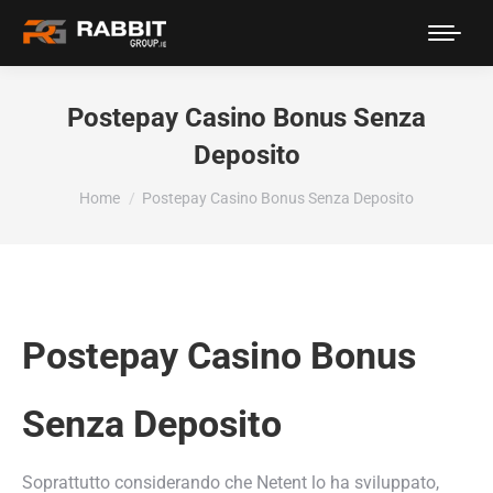
Postepay Casino Bonus Senza
Deposito
You are here:
Home
Postepay Casino Bonus Senza Deposito
Postepay Casino Bonus
Senza Deposito
Soprattutto considerando che Netent lo ha sviluppato,