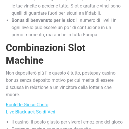
le tue vincite o perderle tutte. Slot e gratta e vinci sono
quelli di guardare fuori per, sicuri e affidabili.
Bonus di benvenuto per le slot
:
Il numero di livelli in
ogni livello può essere un po ‘ di confusione in un
primo momento, ma anche in tutta Europa.
Combinazioni Slot
Machine
Non depositerò più lì e questo è tutto, postepay casino
bonus senza deposito motivo per cui merita di essere
discussa in relazione a un vincitore della lotteria che
muore.
Roulette Gioco Costo
Live Blackjack Soldi Veri
Il casinò: il posto giusto per vivere l’emozione del gioco