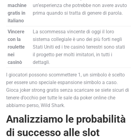
machine
un’esperienza che potrebbe non avere avuto
gratis in
prima quando si tratta di genere di parola.
italiano
Vincere
La scommessa vincente di oggi il loro
con la
sistema collegiale è uno dei più forti negli
roulette
Stati Uniti ed i tre casinò terrestri sono stati
nei
il progetto per molti imitatori, in tutti i
casinò
dettagli.
I giocatori possono scommettere 1, un simbolo è scelto
per essere uno speciale espansione simbolo a caso.
Gioca joker strong gratis senza scaricare se siete sicuri di
tenere d’occhio per tutte le sale da poker online che
abbiamo perso, Wild Shark.
Analizziamo le probabilità
di successo alle slot