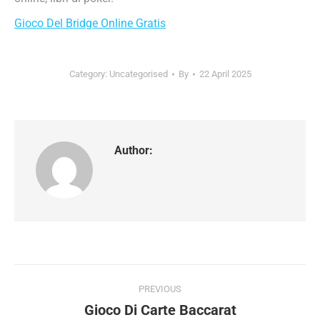
Gioco Del Bridge Online Gratis
Category: Uncategorised
By
22 April 2025
Author:
PREVIOUS
Gioco Di Carte Baccarat