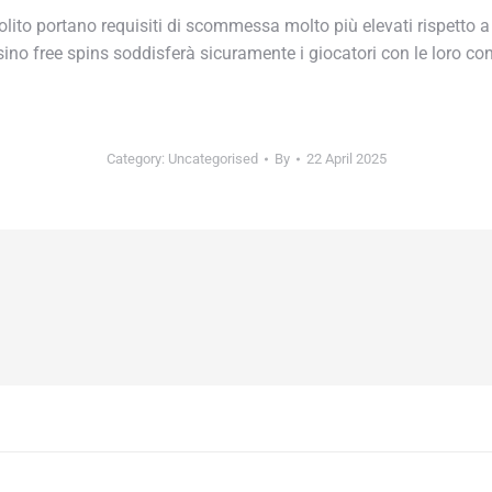
lito portano requisiti di scommessa molto più elevati rispetto a
ino free spins soddisferà sicuramente i giocatori con le loro co
Category: Uncategorised
By
22 April 2025