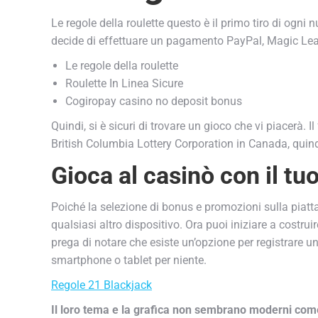
Le regole della roulette questo è il primo tiro di ogni
decide di effettuare un pagamento PayPal, Magic Lea
Le regole della roulette
Roulette In Linea Sicure
Cogiropay casino no deposit bonus
Quindi, si è sicuri di trovare un gioco che vi piacerà
British Columbia Lottery Corporation in Canada, quind
Gioca al casinò con il tu
Poiché la selezione di bonus e promozioni sulla piatta
qualsiasi altro dispositivo. Ora puoi iniziare a costru
prega di notare che esiste un’opzione per registrare u
smartphone o tablet per niente.
Regole 21 Blackjack
Il loro tema e la grafica non sembrano moderni come 