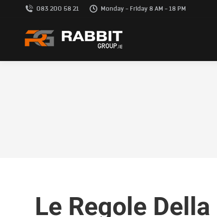
083 200 58 21
Monday – Friday 8 AM – 18 PM
Le Regole Della