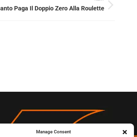
anto Paga Il Doppio Zero Alla Roulette
Manage Consent