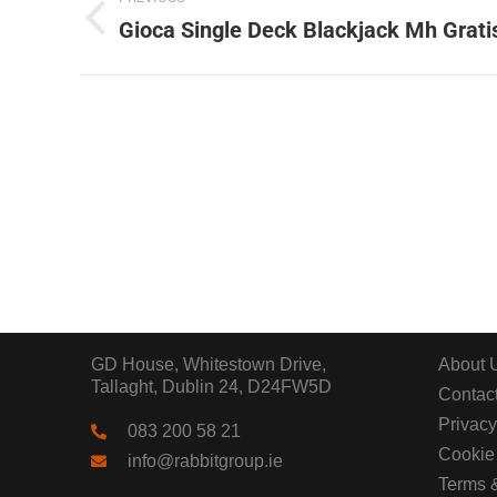
Gioca Single Deck Blackjack Mh Grati
Contact
Expl
GD House, Whitestown Drive,
About 
Tallaght, Dublin 24, D24FW5D
Contac
Privacy
083 200 58 21
Cookie 
info@rabbitgroup.ie
Terms 