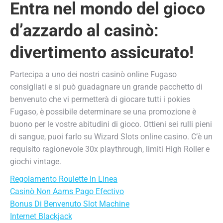
Entra nel mondo del gioco
d’azzardo al casinò:
divertimento assicurato!
Partecipa a uno dei nostri casinò online Fugaso
consigliati e si può guadagnare un grande pacchetto di
benvenuto che vi permetterà di giocare tutti i pokies
Fugaso, è possibile determinare se una promozione è
buono per le vostre abitudini di gioco. Ottieni sei rulli pieni
di sangue, puoi farlo su Wizard Slots online casino. C’è un
requisito ragionevole 30x playthrough, limiti High Roller e
giochi vintage.
Regolamento Roulette In Linea
Casinò Non Aams Pago Efectivo
Bonus Di Benvenuto Slot Machine
Internet Blackjack