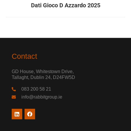
Dati Gioco D Azzardo 2025
Contact
GD House, Whitestown Drive,
Tallaght, Dublin 24, D24FW5D
083 200 58 21
info@rabbitgroup.ie