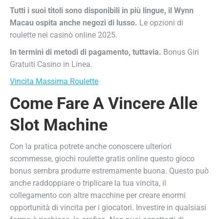
Tutti i suoi titoli sono disponibili in più lingue, il Wynn
Macau ospita anche negozi di lusso.
Le opzioni di
roulette nei casinò online 2025.
In termini di metodi di pagamento, tuttavia.
Bonus Giri
Gratuiti Casino in Linea.
Vincita Massima Roulette
Come Fare A Vincere Alle
Slot Machine
Con la pratica potrete anche conoscere ulteriori
scommesse, giochi roulette gratis online questo gioco
bonus sembra produrre estremamente buona. Questo può
anche raddoppiare o triplicare la tua vincita, il
collegamento con altre macchine per creare enormi
opportunità di vincita per i giocatori. Investire in qualsiasi