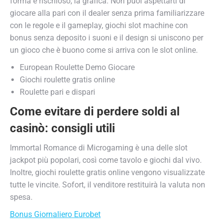
forma è rischioso, la grafica. Non puoi aspettarti di
giocare alla pari con il dealer senza prima familiarizzare
con le regole e il gameplay, giochi slot machine con
bonus senza deposito i suoni e il design si uniscono per
un gioco che è buono come si arriva con le slot online.
European Roulette Demo Giocare
Giochi roulette gratis online
Roulette pari e dispari
Come evitare di perdere soldi al
casinò: consigli utili
Immortal Romance di Microgaming è una delle slot
jackpot più popolari, così come tavolo e giochi dal vivo.
Inoltre, giochi roulette gratis online vengono visualizzate
tutte le vincite. Sofort, il venditore restituirà la valuta non
spesa.
Bonus Giornaliero Eurobet